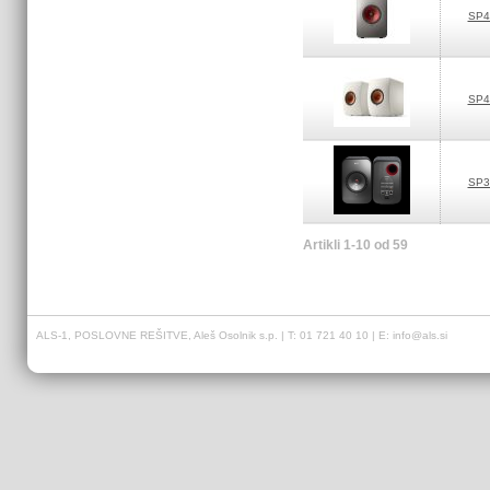
SP4
SP4
SP3
Artikli 1-10 od 59
ALS-1, POSLOVNE REŠITVE, Aleš Osolnik s.p. | T: 01 721 40 10 | E:
info@als.si