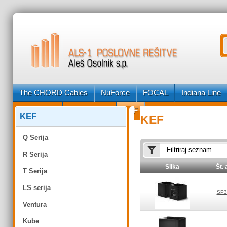
The CHORD Cables
NuForce
FOCAL
Indiana Line
Fyne Audio
Geneva Lab
KEF
Posebna ponudba
KEF
KEF
Q Serija
R Serija
Slika
Št. 
T Serija
LS serija
SP3
Ventura
Kube