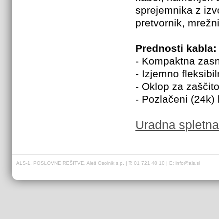
sprejemnika z izv
pretvornik, mrežni
Prednosti kabla:
- Kompaktna zasn
- Izjemno fleksibi
- Oklop za zaščit
- Pozlačeni
(24k)
Uradna spletna
ALS-1, POSLOVNE REŠITVE, Aleš Osolnik s.p. | T: 01 721 40 10 | E:
info@als.si