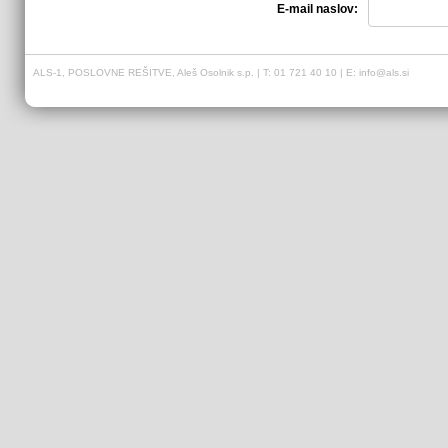
E-mail naslov:
ALS-1, POSLOVNE REŠITVE, Aleš Osolnik s.p. | T: 01 721 40 10 | E:
info@als.si