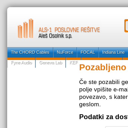
The CHORD Cables
NuForce
FOCAL
Indiana Line
Fyne Audio
Geneva Lab
KEF
Posebna ponudba
Pozabljeno
Če ste pozabili g
polje vpišite e-mai
povezavo, s kater
geslom.
Podatki za dos